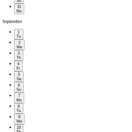
Su
31
Mo
September
1
Tu
2
We
3
Th
4
Fr
5
Sa
6
Su
7
Mo
8
Tu
9
We
10
Th