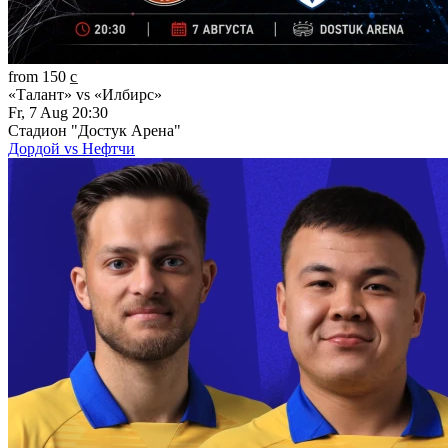
from 150 c̲
«Талант» vs «Илбирс»
Fr, 7 Aug 20:30
Стадион "Достук Арена"
Дордой vs Нефтчи