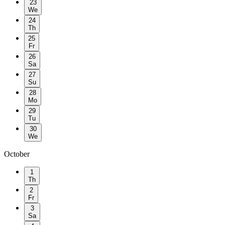
23
We
24
Th
25
Fr
26
Sa
27
Su
28
Mo
29
Tu
30
We
October
1
Th
2
Fr
3
Sa