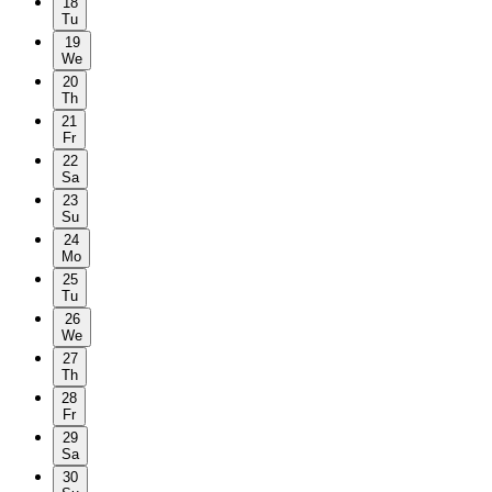
18
Tu
19
We
20
Th
21
Fr
22
Sa
23
Su
24
Mo
25
Tu
26
We
27
Th
28
Fr
29
Sa
30