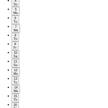
4
Su
5
Mo
6
Tu
7
We
8
Th
9
Fr
10
Sa
11
Su
12
Mo
13
Tu
14
We
15
Th
16