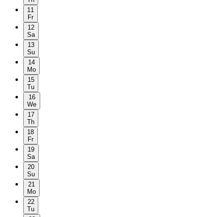
11
Fr
12
Sa
13
Su
14
Mo
15
Tu
16
We
17
Th
18
Fr
19
Sa
20
Su
21
Mo
22
Tu