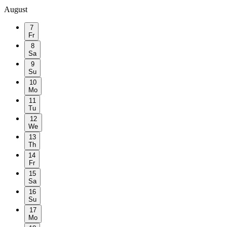
August
7
Fr
8
Sa
9
Su
10
Mo
11
Tu
12
We
13
Th
14
Fr
15
Sa
16
Su
17
Mo