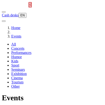
Cash desks
EN
Home
Events
All
Concerts
Performances
Humor
Kids
Sport
Seminars
Exhibition
Cinema
Tourism
Other
Events