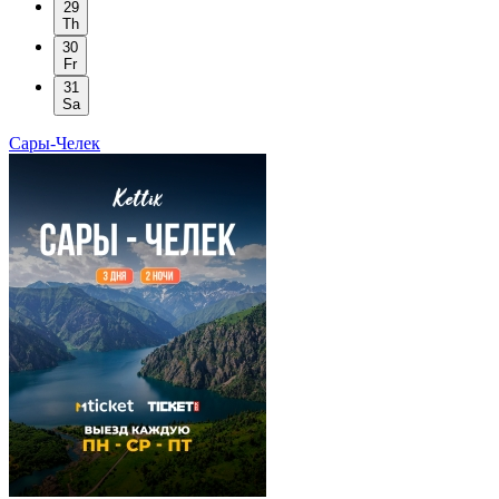
29
Th
30
Fr
31
Sa
Сары-Челек