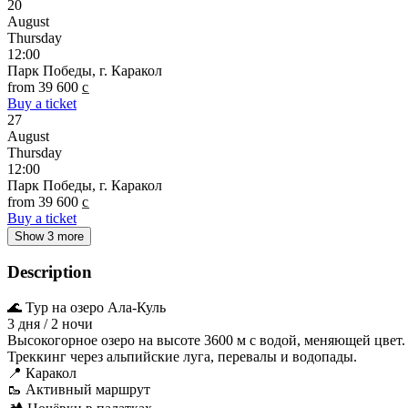
20
August
Thursday
12:00
Парк Победы, г. Каракол
from 39 600 c̲
Buy a ticket
27
August
Thursday
12:00
Парк Победы, г. Каракол
from 39 600 c̲
Buy a ticket
Show 3 more
Description
🌊 Тур на озеро Ала-Куль
3 дня / 2 ночи
Высокогорное озеро на высоте 3600 м с водой, меняющей цвет.
Треккинг через альпийские луга, перевалы и водопады.
📍 Каракол
🥾 Активный маршрут