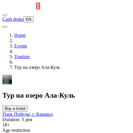
Cash desks
EN
Home
Events
Tourism
Тур на озеро Ала-Куль
Тур на озеро Ала-Куль
Buy a ticket
Парк Победы, г. Каракол
Duration: 3 дня
18+
Age restriction