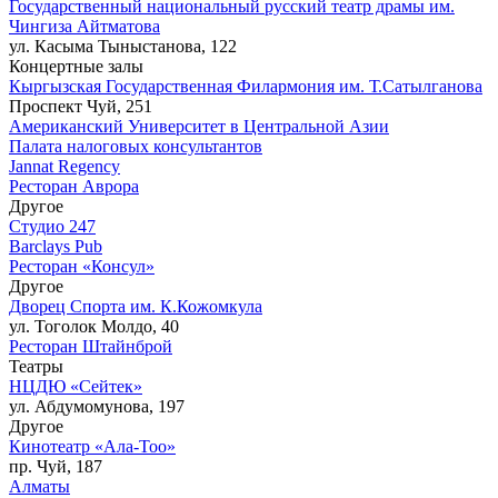
Государственный национальный русский театр драмы им.
Чингиза Айтматова
ул. Касыма Тыныстанова, 122
Концертные залы
Кыргызская Государственная Филармония им. Т.Сатылганова
Проспект Чуй, 251
Американский Университет в Центральной Азии
Палата налоговых консультантов
Jannat Regency
Ресторан Аврора
Другое
Студио 247
Barclays Pub
Ресторан «Консул»
Другое
Дворец Спорта им. К.Кожомкула
ул. Тоголок Молдо, 40
Ресторан Штайнброй
Театры
НЦДЮ «Сейтек»
ул. Абдумомунова, 197
Другое
Кинотеатр «Ала-Тоо»
пр. Чуй, 187
Алматы