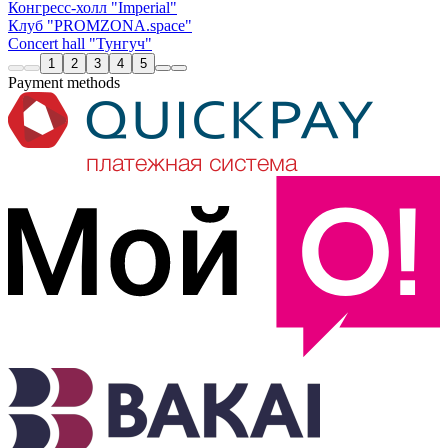
Конгресс-холл "Imperial"
Клуб "PROMZONA.space"
Concert hall "Тунгуч"
1
2
3
4
5
Payment methods