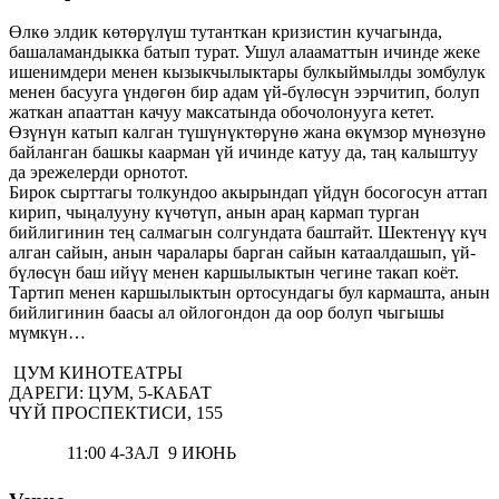
Өлкө элдик көтөрүлүш тутанткан кризистин кучагында,
башаламандыкка батып турат. Ушул алааматтын ичинде жеке
ишенимдери менен кызыкчылыктары булкыймылды зомбулук
менен басууга үндөгөн бир адам үй-бүлөсүн ээрчитип, болуп
жаткан апааттан качуу максатында обочолонууга кетет.
Өзүнүн катып калган түшүнүктөрүнө жана өкүмзор мүнөзүнө
байланган башкы каарман үй ичинде катуу да, таң калыштуу
да эрежелерди орнотот.
Бирок сырттагы толкундоо акырындап үйдүн босогосун аттап
кирип, чыңалууну күчөтүп, анын араң кармап турган
бийлигинин тең салмагын солгундата баштайт. Шектенүү күч
алган сайын, анын чаралары барган сайын катаалдашып, үй-
бүлөсүн баш ийүү менен каршылыктын чегине такап коёт.
Тартип менен каршылыктын ортосундагы бул кармашта, анын
бийлигинин баасы ал ойлогондон да оор болуп чыгышы
мүмкүн…
ЦУМ КИНОТЕАТРЫ
ДАРЕГИ: ЦУМ, 5-КАБАТ
ЧҮЙ ПРОСПЕКТИСИ, 155
11:00 4-ЗАЛ 9 ИЮНЬ
ЦУМ КИНОТЕАТРЫ