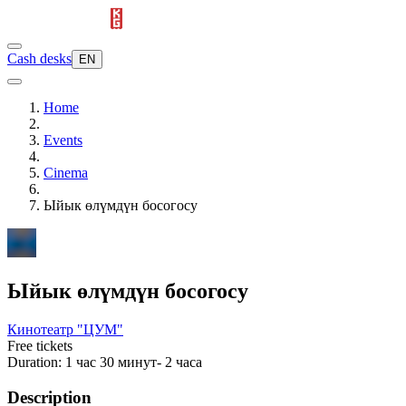
Cash desks
EN
Home
Events
Cinema
Ыйык өлүмдүн босогосу
Ыйык өлүмдүн босогосу
Кинотеатр "ЦУМ"
Free tickets
Duration: 1 час 30 минут- 2 часа
Description