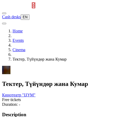
Cash desks
EN
Home
Events
Cinema
Тектер, Түйүндөр жана Кумар
Тектер, Түйүндөр жана Кумар
Кинотеатр "ЦУМ"
Free tickets
Duration: -
Description