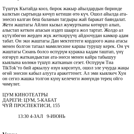
Түштүк Кытайда кооз, бирок жакыр айылдардын биринде
калктын сыртында көчүп кетиши өтө күч. Ошол айылда ата-
энесиз калган беш баланын тагдыры жай баракат баяндалат.
Жети жаштагы Айлин кызыл жумуртканы көтөрүп алып,
алыстап кеткен апасын издеп шаарга жол тартат. Жолдо ал
күтүлбөгөн жерден жүк жеткирүүчү айдоочудан камкор адам
табат. Он эки жаштагы Дан мектептеги кордоого жана атасы
менен болгон татаал мамилесине каршы турушу керек. Он үч
жаштагы Сюань болсо өспүрүм куракка кадам таштап, үнү
өзгөрүп жаткандыктан ата-энеси менен кайра табышуу
кыялына көлөкө түшүп жатканын сезет. Өспүрүм Тиа
TikTok’то бий аркылуу өзүн көрсөтүп, ошол эле учурда жаңы
өгөй энесин кабыл алууга аракеттенет. Ал эми кыялкеч Хун
он сегиз жашка толгон күнү келечеги жөнүндө терең ойго
чөмүлөт.
ЦУМ КИНОТЕАТРЫ
ДАРЕГИ: ЦУМ, 5-КАБАТ
ЧҮЙ ПРОСПЕКТИСИ, 155
13:30 4-ЗАЛ 9-ИЮНЬ