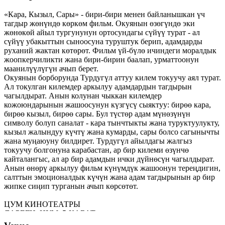
«Кара, Кызыл, Сары» - бири-бири менен байланышкан үч
тагдыр жөнүндө көркөм фильм. Окуянын өзөгүндө эки
жөнөкөй айыл тургунунун ортосундагы сүйүү турат - ал
сүйүү убакыттын сыноосуна туруштук берип, адамдарды
руханий жактан көтөрөт. Фильм үй-бүлө ичиндеги моралдык
жоопкерчиликти жана бири-бирин баалап, урматтоонун
маанилүүлүгүн ачып берет.
Окуянын борборунда Турдугүл аттуу килем токуучу аял турат.
Ал токулган килемдер аркылуу адамдардын тагдырын
чагылдырат. Анын колунан чыккан килемдер
кожоюндарынын жашоосунун күзгүсү сыяктуу: бирөө кара,
бирөө кызыл, бирөө сары. Бул түстөр адам мүнөзүнүн
символу болуп саналат - кара тынчтыкты жана туруктуулукту,
кызыл жалындуу күчтү жана кумарды, сары болсо сагынычты
жана муңаюуну билдирет. Турдугүл айылдагы жалгыз
токуучу болгонуна карабастан, ар бир килеми өзүнчө
кайталангыс, ал ар бир адамдын ички дүйнөсүн чагылдырат.
Анын өнөрү аркылуу фильм күнүмдүк жашоонун тереңдигин,
салттын эмоционалдык күчүн жана адам тагдырынын ар бир
жипке сиңип турганын ачып көрсөтөт.
ЦУМ КИНОТЕАТРЫ
ДАРЕГИ: ЦУМ, 5-КАБАТ
ЧҮЙ ПРОСПЕКТИСИ, 155