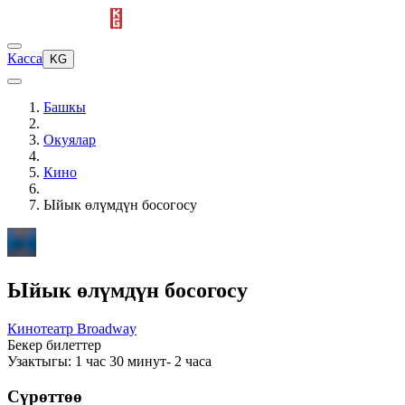
Касса
KG
Башкы
Окуялар
Кино
Ыйык өлүмдүн босогосу
Ыйык өлүмдүн босогосу
Кинотеатр Broadway
Бекер билеттер
Узактыгы: 1 час 30 минут- 2 часа
Сүрөттөө