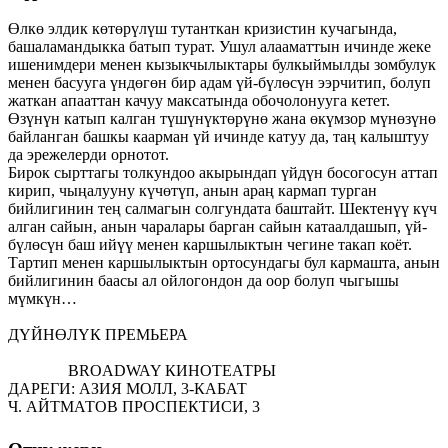
Өлкө элдик көтөрүлүш тутанткан кризистин кучагында,
башаламандыкка батып турат. Ушул алааматтын ичинде жеке
ишенимдери менен кызыкчылыктары булкыймылды зомбулук
менен басууга үндөгөн бир адам үй-бүлөсүн ээрчитип, болуп
жаткан апааттан качуу максатында обочолонууга кетет.
Өзүнүн катып калган түшүнүктөрүнө жана өкүмзор мүнөзүнө
байланган башкы каарман үй ичинде катуу да, таң калыштуу
да эрежелерди орнотот.
Бирок сырттагы толкундоо акырындап үйдүн босогосун аттап
кирип, чыңалууну күчөтүп, анын араң кармап турган
бийлигинин тең салмагын солгундата баштайт. Шектенүү күч
алган сайын, анын чаралары барган сайын катаалдашып, үй-
бүлөсүн баш ийүү менен каршылыктын чегине такап коёт.
Тартип менен каршылыктын ортосундагы бул кармашта, анын
бийлигинин баасы ал ойлогондон да оор болуп чыгышы
мүмкүн…
ДҮЙНӨЛҮК ПРЕМЬЕРА
BROADWAY КИНОТЕАТРЫ
ДАРЕГИ: АЗИЯ МОЛЛ, 3-КАБАТ
Ч. АЙТМАТОВ ПРОСПЕКТИСИ, 3