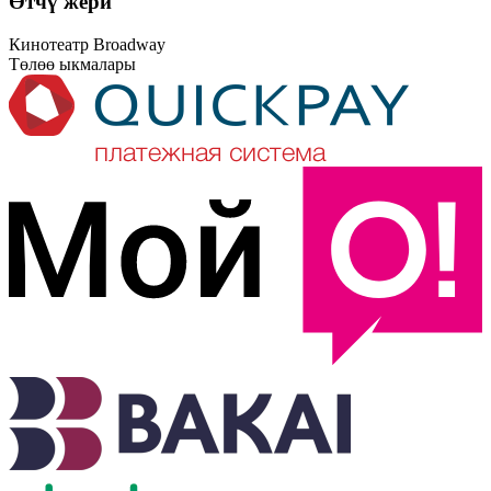
Өтчү жери
17:30 2-зал 8 ИЮНЬ
ДҮЙНӨЛҮК ПРЕМЬЕРА
Кинотеатр Broadway
Төлөө ыкмалары
BROADWAY КИНОТЕАТРЫ
ДАРЕГИ: АЗИЯ МОЛЛ, 3-КАБАТ
Ч. АЙТМАТОВ ПРОСПЕКТИСИ, 3
17:30 2-зал 8 ИЮНЬ