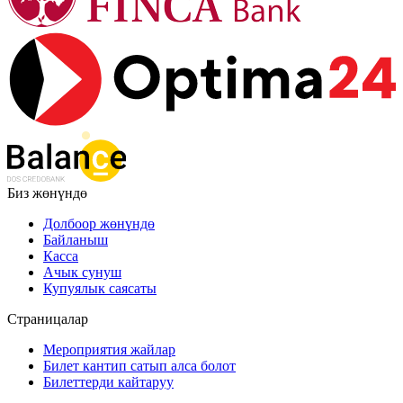
Биз жөнүндө
Долбоор жөнүндө
Байланыш
Касса
Ачык сунуш
Купуялык саясаты
Страницалар
Мероприятия жайлар
Билет кантип сатып алса болот
Билеттерди кайтаруу