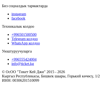
Биз социалдык тармактарда
instagram
facebook
Техникалык колдоо
+996501500500
Telegram колдоо
WhatsApp колдоо
Уюштуруучуларга
+996555424004
info@ticket.kg
© ОсОО "Тикет Кей Джи" 2015 - 2026
Кыргыз Республикасы, Бишкек шаары, Горький көчөсү, 1/2
ИНН: 00306201510099