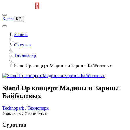
Касса
KG
Башкы
Окуялар
Тамашалар
Stand Up концерт Мадины и Зарины Байболовых
Stand Up концерт Мадины и Зарины
Байболовых
Technopark / Технопарк
Узактыгы: Уточняется
Сүрөттөө