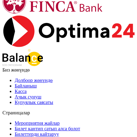
Биз жөнүндө
Долбоор жөнүндө
Байланыш
Касса
Ачык сунуш
Купуялык саясаты
Страницалар
Мероприятия жайлар
Билет кантип сатып алса болот
Билеттерди кайтаруу