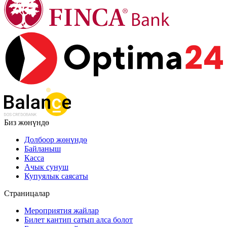
Биз жөнүндө
Долбоор жөнүндө
Байланыш
Касса
Ачык сунуш
Купуялык саясаты
Страницалар
Мероприятия жайлар
Билет кантип сатып алса болот