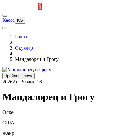
Касса
KG
Башкы
Окуялар
Мандалорец и Грогу
Трейлер көрүү
2026
2 с. 20 мин.
16+
Мандалорец и Грогу
Өлкө
США
Жанр