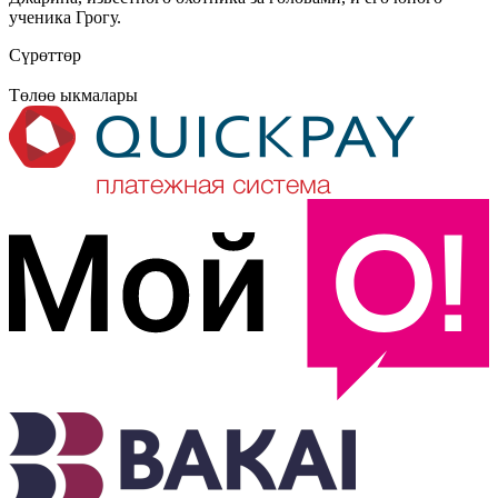
ученика Грогу.
Сүрөттөр
Төлөө ыкмалары