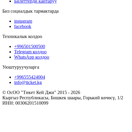
Билеттерди кайтаруу
Биз социалдык тармактарда
instagram
facebook
Техникалык колдоо
+996501500500
Telegram колдоо
WhatsApp колдоо
Уюштуруучуларга
+996555424004
info@ticket.kg
© ОсОО "Тикет Кей Джи" 2015 - 2026
Кыргыз Республикасы, Бишкек шаары, Горький көчөсү, 1/2
ИНН: 00306201510099