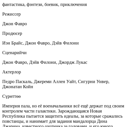
фантастика, фэнтези, боевик, приключения
Режиссер
Джон Фавро
Продюсер
Иэн Брайс, Джон Фавро, Дэйв Филони
Сценарийчи
Джон Фавро, Дэйв Филони, Джордж Лукас
Актерлор
Педро Паскаль, Джереми Аллен Уайт, Сигурни Уивер,
Джонатан Койн
Сүрөттөө
Империя пала, но её военачальники всё ещё держат под своим
контролем части галактики. Зарождающаяся Новая
Республика пытается защитить идеалы, за которые сражались
повстанцы, и нанимает для задания мандалорца Дина
Джарина, известного охотника за головами, и его юного