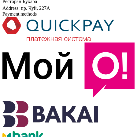
Ресторан Бухара
⏳ Количество мест строго ограничено! Успейте занять своё
Address: пр. Чуй, 227А
место в атмосфере музыки, искренности и душевного тепла.
Payment methods