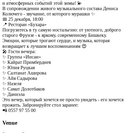
и атмосферных событий этой зимы! 💫
В сопровождении живого музыкального состава Дениса
Колючего - звучание, от которого мурашки ✨
📅 25 декабря, 18:00
📍 Ресторан «Бухара»
Погрузитесь в ту самую ностальгию: от уютного, доброго
старого Фрунзе - к яркому, современному Бишкеку.
Эмоции, которые трогают сердце, и музыка, которая
возвращает к лучшим воспоминаниям 😍
🎤 Гости вечера:
✨ Группа «Инсан»
✨ Кайрат Примбердиев
✨ Юлия Руцкая
✨ Салтанат Аширова
✨ Айя Садырова
✨ Назеля
✨ Самат Долотбаков
✨ Даниэла
Это вечер, который хочется не просто увидеть - его хочется
прожить. Забронируйте стол заранее:
📲 0557 97 55 00
📲 0554 55 44 44
💳 Стоимость билета: 1500 сом
Venue
💳 Депозит: 1500 сом