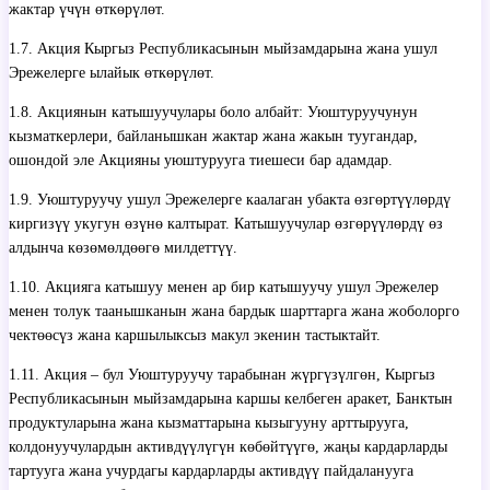
жактар үчүн өткөрүлөт.
1.7. Акция Кыргыз Республикасынын мыйзамдарына жана ушул
Эрежелерге ылайык өткөрүлөт.
1.8. Акциянын катышуучулары боло албайт: Уюштуруучунун
кызматкерлери, байланышкан жактар жана жакын туугандар,
ошондой эле Акцияны уюштурууга тиешеси бар адамдар.
1.9. Уюштуруучу ушул Эрежелерге каалаган убакта өзгөртүүлөрдү
киргизүү укугун өзүнө калтырат. Катышуучулар өзгөрүүлөрдү өз
алдынча көзөмөлдөөгө милдеттүү.
1.10. Акцияга катышуу менен ар бир катышуучу ушул Эрежелер
менен толук таанышканын жана бардык шарттарга жана жоболорго
чектөөсүз жана каршылыксыз макул экенин тастыктайт.
1.11. Акция – бул Уюштуруучу тарабынан жүргүзүлгөн, Кыргыз
Республикасынын мыйзамдарына каршы келбеген аракет, Банктын
продуктуларына жана кызматтарына кызыгууну арттырууга,
колдонуучулардын активдүүлүгүн көбөйтүүгө, жаңы кардарларды
тартууга жана учурдагы кардарларды активдүү пайдаланууга