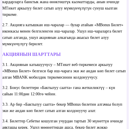
кардарларга банктык жана өнөктөштүк кызматтарды, анын ичинде
МТикет аркылуу билет сатып алуу мүмкүнчүлүгүн сунуш кылган
тиркеме.
2.7. Акцияга катышкан иш-чаралар — булар атайын «MBonus Билет»
иконкасы менен белгиленген иш-чаралар. Ушул иш-чараларга билет
сатып алганда, ушул акциянын алкагында акысыз билет алуу
мүмкүнчүлүгү берилет.
АКЦИЯНЫН ШАРТТАРЫ
3.1. Акциянын катышуучусу – МТикет веб-тиркемеси аркылуу
«MBonus Билет» белгиси бар иш-чарага эки же андан көп билет сатып
алган MBANK мобилдик тиркемесинин колдонуучусу.
3.2. Бонус билеттери «Бактылуу саатта» гана жеткиликтүү – күн
сайын 11:00дөн 12:00гө чейин.
3.3. Ар бир «Бактылуу саатта» бекер MBonus билетин алгачкы болуп
эки же андан көп билет сатып алган колдонуучу алат.
3.4. Билеттер Себетке кошулган учурдан тартып 30 мүнөттүн ичинде
аякташы керек. Ушул мөөнөттөрдн ашса, бекер билет жокко