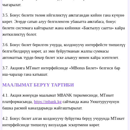
чыгарылат.
3.5. Бонус билети төлөм ийгиликтүү аяктагандан кийин гана күчүнө
кирет. Эгерде сатып алуу белгиленген убакытта аяктабаса, бонус
билети системага кайтарылат жана кийинки «Бактылуу саатта» кайра
жеткиликтүү болот.
3.6. Бонус билет берилген учурда, колдонуучу интерфейсте тиешелүү
белги/билдирүү көрөт, ал эми буйрутманын жалпы суммасы
автоматтык түрдө бекер билет эске алынуу менен кайра эсептелет.
3.7. Акцияга МТикет интерфейсинде «MBonus Билет» белгиси бар
иш-чаралар гана катышат.
МААЛЫМАТ БЕРҮҮ ТАРТИБИ
4.1. Акция жөнүндө маалымат MBANK тиркемесинде, МТикет
платформасында,
https://mbank.kg
сайтында жана Уюштуруучунун
башка расмий каналдарында жайгаштырылат.
4.2. Бонус билет алган колдонуучу буйрутма берүү учурунда МТикет
интерфейсинде тиешелүү визуалдык эскертмени көрөт.