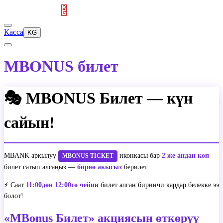
Касса
KG
MBONUS билет
🎭 MBONUS Билет — күн
сайын!
MBANK аркылуу
иконкасы бар
2 же андан көп
MBONUS TICKET
билет сатып алсаңыз —
бирөө акысыз
берилет.
⚡️ Саат
11:00дөн 12:00гө чейин
билет алган биринчи кардар белекке ээ
болот!
«MBonus Билет» акциясын өткөрүү