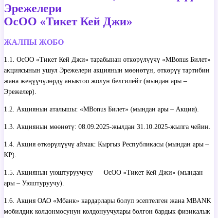
Эрежелери
ОсОО «Тикет Кей Джи»
ЖАЛПЫ ЖОБО
1.1. ОсОО «Тикет Кей Джи» тарабынан өткөрүлүүчү «MBonus Билет»
акциясынын ушул Эрежелери акциянын мөөнөтүн, өткөрүү тартибин
жана жеңүүчүлөрдү аныктоо жолун белгилейт (мындан ары –
Эрежелер).
1.2. Акциянын аталышы: «MBonus Билет» (мындан ары – Акция).
1.3. Акциянын мөөнөтү: 08.09.2025-жылдан 31.10.2025-жылга чейин.
1.4. Акция өткөрүлүүчү аймак: Кыргыз Республикасы (мындан ары –
КР).
1.5. Акциянын уюштуруучусу — ОсОО «Тикет Кей Джи» (мындан
ары – Уюштуруучу).
1.6. Акция ОАО «Мбанк» кардарлары болуп эсептелген жана MBANK
мобилдик колдонмосунун колдонуучулары болгон бардык физикалык