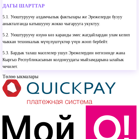
ДАГЫ ШАРТТАР
5.1. Уюштуруучу алдамчылык фактылары же Эрежелерди бузуу
аныкталганда катышууну жокко чыгарууга укуктуу.
5.2. Уюштуруучу өзүнө көз каранды эмес жагдайлардан улам келип
чыккан техникалык мүчүлүштүктөр үчүн жооп бербейт.
5.3. Бардык талаш маселелер ушул Эрежелердин негизинде жана
Кыргыз Республикасынын колдонуудагы мыйзамдарына ылайык
чечилет.
Төлөө ыкмалары