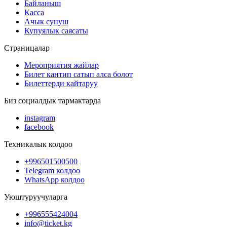
Байланыш
Касса
Ачык сунуш
Купуялык саясаты
Страницалар
Мероприятия жайлар
Билет кантип сатып алса болот
Билеттерди кайтаруу
Биз социалдык тармактарда
instagram
facebook
Техникалык колдоо
+996501500500
Telegram колдоо
WhatsApp колдоо
Уюштуруучуларга
+996555424004
info@ticket.kg