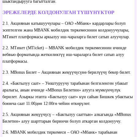
шыктандырууга багытталган.
ЭРЕЖЕЛЕРДЕ КОЛДОНУЛГАН ТҮШҮНҮКТӨР
2.1. Акциянын катышуучулары – ОАО «Мбанк» кардарлары болуп
эсептелген жана MBANK мобилдик тиркемесинин колдонуучулары,
МТикет платформасы аркылуу иш-чараларга билет сатып алуучулар.
2.2. МТикет (MTicket) – MBANK мобилдик тиркемесинин ичинде
вебвью форматында жеткиликтүү иш-чараларга билет сатып алуу
платформасы.
2.3. MBonus Билет – Акциянын жеңүүчүсүнө берилүүчү бекер билет.
2.4. «Бактылуу саат» – Уюштуруучу тарабынан белгиленген убакыт
аралыгы, анын ичинде «MBonus Билетин» алууга мүмкүнчүлүк
берилет. Азыркы этапта «Бактылуу саат» күн сайын Бишкек убактысы
боюнча саат 11:00дөн 12:00гө чейин өткөрүлөт.
2.5. Акциянын жеңүүчүсү – «Бактылуу сааттын» алкагында «MBonus
Билетин» алуу шарттарын биринчи болуп аткарган колдонуучу.
2.6. MBANK мобилдик тиркемеси – ОАО «Мбанк» тарабынан