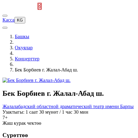
Касса
KG
Башкы
Окуялар
Концерттер
Бек Борбиев г. Жалал-Абад ш.
Бек Борбиев г. Жалал-Абад ш.
Жалалабадский областной драматический театр имени Барпы
Узактыгы: 1 саат 30 мүнөт / 1 час 30 мин
7+
Жаш курак чектөө
Сүрөттөө