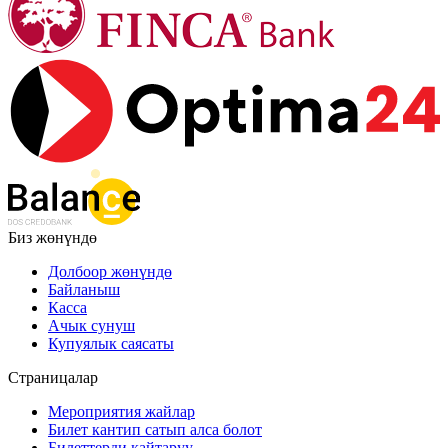
Биз жөнүндө
Долбоор жөнүндө
Байланыш
Касса
Ачык сунуш
Купуялык саясаты
Страницалар
Мероприятия жайлар
Билет кантип сатып алса болот
Билеттерди кайтаруу