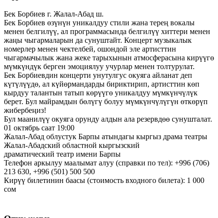
Бек Борбиев г. Жалал-Абад ш.
Бек Борбиев өзүнүн уникалдуу стили жана терең вокалы
менен белгилүү, ал программасында белгилүү хиттери менен
жаңы чыгармаларын да сунуштайт. Концерт музыкалык
номерлер менен чектелбей, ошондой эле артисттин
чыгармачылык жана жеке тарыхынын атмосферасына кирүүгө
мүмкүндүк берген эмоциялуу учурлар менен толтурулат.
Бек Борбиевдин концерти унутулгус окуяга айланат деп
күтүлүүдө, ал күйөрмандарды бириктирип, артисттин көп
кырдуу талантын татып көрүүгө уникалдуу мүмкүнчүлүк
берет. Бул майрамдын бөлүгү болуу мүмкүнчүлүгүн өткөрүп
жибербеңиз!
Бул маанилүү окуяга орунду алдын ала резервдөө сунушталат.
01 октябрь саат 19:00
Жалал-Абад облустук Барпы атындагы кыргыз драма театры
Жалал-Абадский областной кыргызский
драматический театр имени Барпы
Телефон аркылуу маалымат алуу (справки по тел): +996 (706)
213 630, +996 (501) 500 500
Кирүү билетинин баасы (стоимость входного билета): 1 000
сом