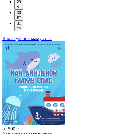
29
чт
30
пт
31
сб
Как акуленок маму спас
от 500 c̲