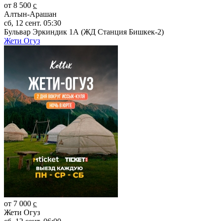
от 8 500 c̲
Алтын-Арашан
сб, 12 сент. 05:30
Бульвар Эркиндик 1А (ЖД Станция Бишкек-2)
Жети Огуз
от 7 000 c̲
Жети Огуз