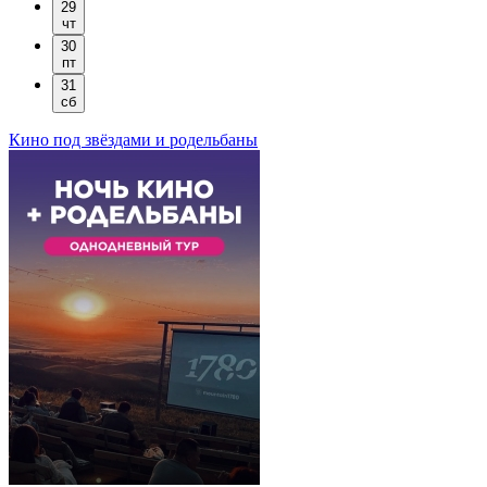
29
чт
30
пт
31
сб
Кино под звёздами и родельбаны