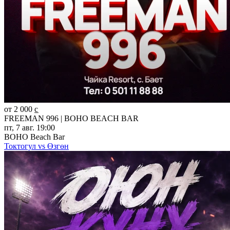
от 2 000 c̲
FREEMAN 996 | BOHO BEACH BAR
пт, 7 авг. 19:00
BOHO Beach Bar
Токтогул vs Өзгөн