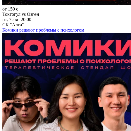
от 150 c̲
Токтогул vs Өзгөн
пт, 7 авг. 20:00
СК "Алга"
Комики решают проблемы с психологом