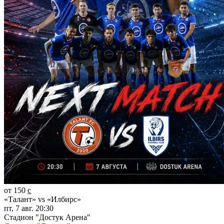
от 150 c̲
«Талант» vs «Илбирс»
пт, 7 авг. 20:30
Стадион "Достук Арена"