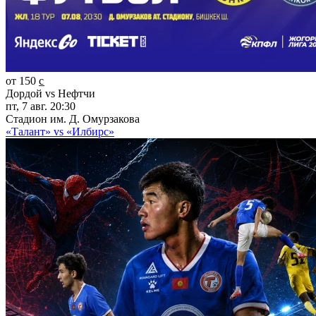
от 150 c̲
Дордой vs Нефтчи
пт, 7 авг. 20:30
Стадион им. Д. Омурзакова
«Талант» vs «Илбирс»