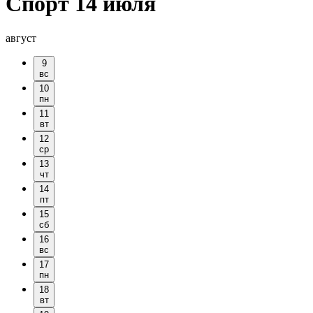
Спорт 14 июля
август
9
вс
10
пн
11
вт
12
ср
13
чт
14
пт
15
сб
16
вс
17
пн
18
вт