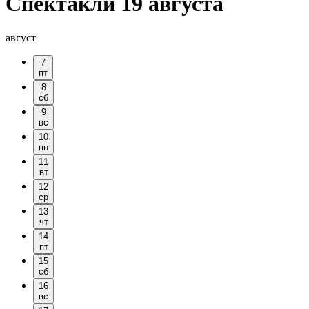
Спектакли 19 августа
август
7
пт
8
сб
9
вс
10
пн
11
вт
12
ср
13
чт
14
пт
15
сб
16
вс