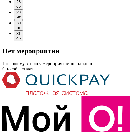
28
ср
29
чт
30
пт
31
сб
Нет мероприятий
По вашему запросу мероприятий не найдено
Способы оплаты