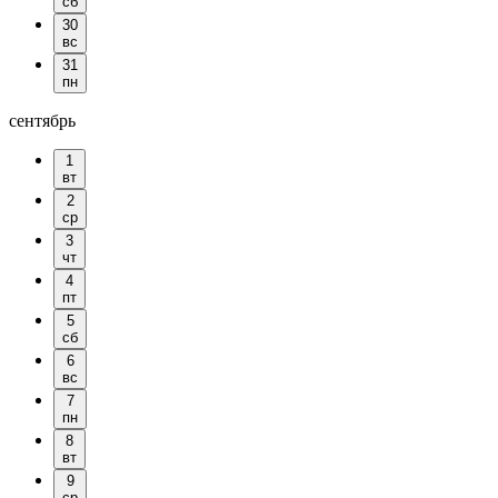
сб
30
вс
31
пн
сентябрь
1
вт
2
ср
3
чт
4
пт
5
сб
6
вс
7
пн
8
вт
9
ср