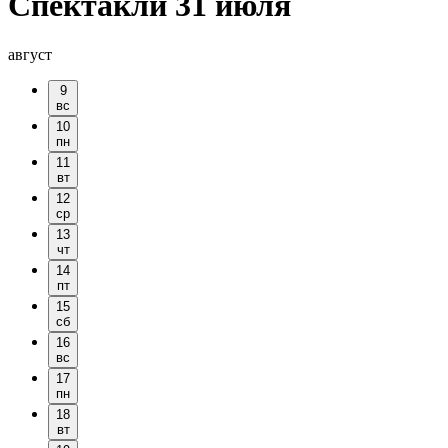
Спектакли 31 июля
август
9
вс
10
пн
11
вт
12
ср
13
чт
14
пт
15
сб
16
вс
17
пн
18
вт