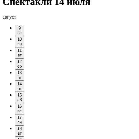
Спектакли 14 июля
август
9
вс
10
пн
11
вт
12
ср
13
чт
14
пт
15
сб
16
вс
17
пн
18
вт