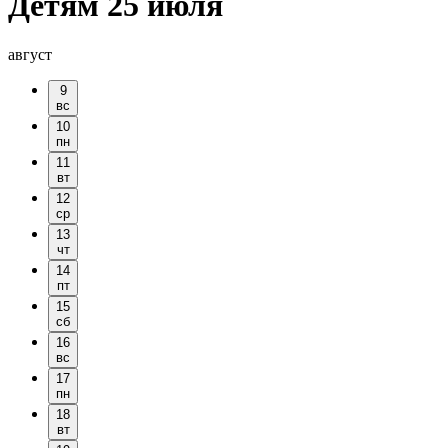
Детям 25 июля
август
9
вс
10
пн
11
вт
12
ср
13
чт
14
пт
15
сб
16
вс
17
пн
18
вт