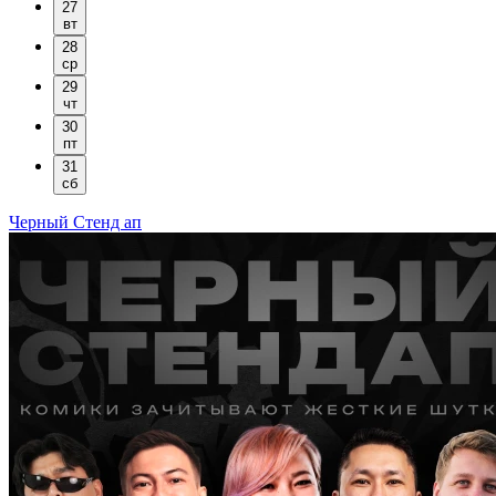
27
вт
28
ср
29
чт
30
пт
31
сб
Черный Стенд ап