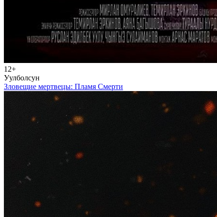
12+
Уулболсун
Зловещие мертвецы: Пламя Смерти