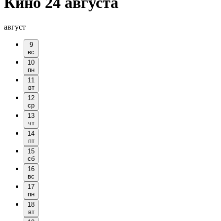
Кино 24 августа
август
9
вс
10
пн
11
вт
12
ср
13
чт
14
пт
15
сб
16
вс
17
пн
18
вт