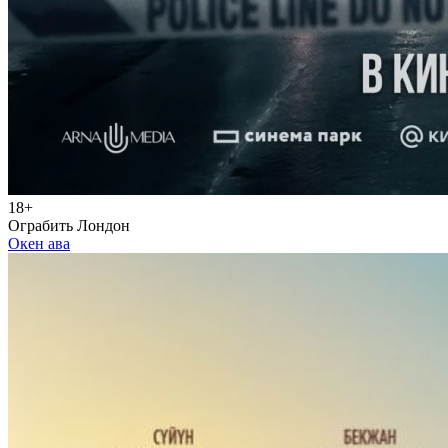
18+
Ограбить Лондон
Окен ава