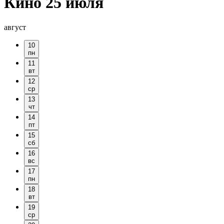
Кино 25 июля
август
10
пн
11
вт
12
ср
13
чт
14
пт
15
сб
16
вс
17
пн
18
вт
19
ср