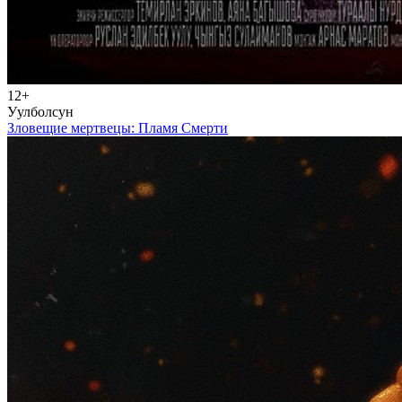
12+
Уулболсун
Зловещие мертвецы: Пламя Смерти