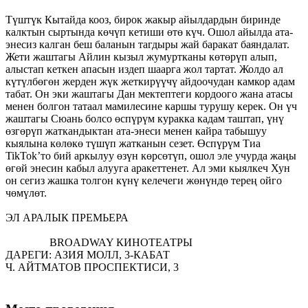
Түштүк Кытайда кооз, бирок жакыр айылдардын биринде
калктын сыртында көчүп кетиши өтө күч. Ошол айылда ата-
энесиз калган беш баланын тагдыры жай баракат баяндалат.
Жети жаштагы Айлин кызыл жумуртканы көтөрүп алып,
алыстап кеткен апасын издеп шаарга жол тартат. Жолдо ал
күтүлбөгөн жерден жүк жеткирүүчү айдоочудан камкор адам
табат. Он эки жаштагы Дан мектептеги кордоого жана атасы
менен болгон татаал мамилесине каршы турушу керек. Он үч
жаштагы Сюань болсо өспүрүм куракка кадам таштап, үнү
өзгөрүп жаткандыктан ата-энеси менен кайра табышуу
кыялына көлөкө түшүп жатканын сезет. Өспүрүм Тиа
TikTok’то бий аркылуу өзүн көрсөтүп, ошол эле учурда жаңы
өгөй энесин кабыл алууга аракеттенет. Ал эми кыялкеч Хун
он сегиз жашка толгон күнү келечеги жөнүндө терең ойго
чөмүлөт.
ЭЛ АРАЛЫК ПРЕМЬЕРА
BROADWAY КИНОТЕАТРЫ
ДАРЕГИ: АЗИЯ МОЛЛ, 3-КАБАТ
Ч. АЙТМАТОВ ПРОСПЕКТИСИ, 3
16:30 2-залы 9 ИЮНЬ