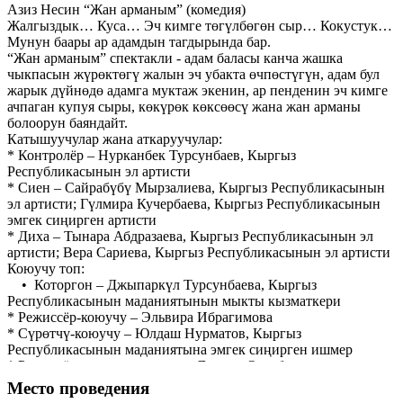
Азиз Несин “Жан арманым” (комедия)
Жалгыздык… Куса… Эч кимге төгүлбөгөн сыр… Кокустук…
Мунун баары ар адамдын тагдырында бар.
“Жан арманым” спектакли - адам баласы канча жашка
чыкпасын жүрөктөгү жалын эч убакта өчпөстүгүн, адам бул
жарык дүйнөдө адамга муктаж экенин, ар пенденин эч кимге
ачпаган купуя сыры, көкүрөк көксөөсү жана жан арманы
болоорун баяндайт.
Катышуучулар жана аткаруучулар:
* Контролёр – Нурканбек Турсунбаев, Кыргыз
Республикасынын эл артисти
* Сиен – Сайрабүбү Мырзалиева, Кыргыз Республикасынын
эл артисти; Гүлмира Кучербаева, Кыргыз Республикасынын
эмгек сиңирген артисти
* Диха – Тынара Абдразаева, Кыргыз Республикасынын эл
артисти; Вера Сариева, Кыргыз Республикасынын эл артисти
Коюучу топ:
• Которгон – Джыпаркүл Турсунбаева, Кыргыз
Республикасынын маданиятынын мыкты кызматкери
* Режиссёр-коюучу – Эльвира Ибрагимова
* Сүрөтчү-коюучу – Юлдаш Нурматов, Кыргыз
Республикасынын маданиятына эмгек сиңирген ишмер
* Режиссёрдун жардамчысы – Дамира Орозбекова
* Режиссёрдун ассистенти – Сайрабүбү Мырзалиева, Кыргыз
Место проведения
Республикасынын эл артисти