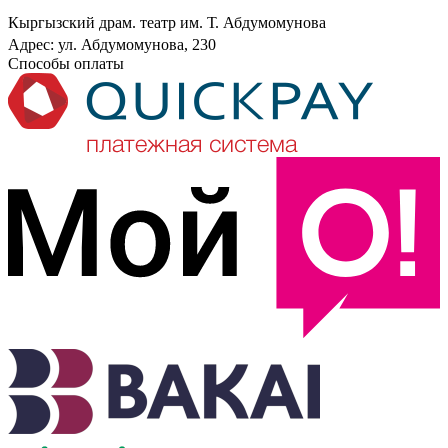
Театрдын көркөм жетекчиси: А.Имашова КРнын Эмгек
Кыргызский драм. театр им. Т. Абдумомунова
сиңирген артисти
Адрес: ул. Абдумомунова, 230
Театрдын директору: А.Өзүбеков КРнын Эл артисти
Способы оплаты