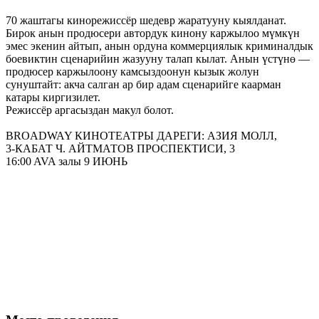
70 жаштагы кинорежиссёр шедевр жаратууну кыялданат.
Бирок анын продюсери автордук кинону каржылоо мүмкүн
эмес экенин айтып, анын ордуна коммерциялык криминалдык
боевиктин сценарийин жазууну талап кылат. Анын үстүнө —
продюсер каржылоону камсыздоонун кызык жолун
сунуштайт: акча салган ар бир адам сценарийге каарман
катары киргизилет.
Режиссёр аргасыздан макул болот.
BROADWAY КИНОТЕАТРЫ ДАРЕГИ: АЗИЯ МОЛЛ,
3-КАБАТ Ч. АЙТМАТОВ ПРОСПЕКТИСИ, 3
16:00 AVA залы 9 ИЮНЬ