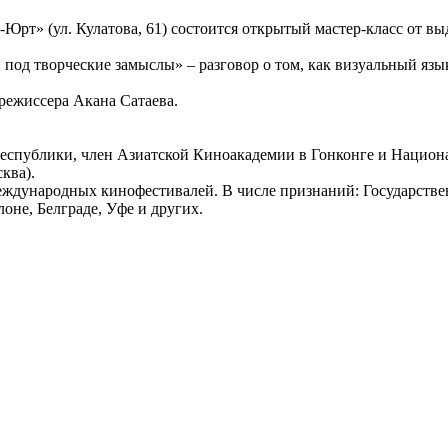
ло-Юрт» (ул. Кулатова, 61) состоится открытый мастер-класс от
под творческие замыслы» – разговор о том, как визуальный язы
режиссера Акана Сатаева.
еспублики, член Азиатской Киноакадемии в Гонконге и Национ
ква).
международных кинофестивалей. В числе признаний: Государств
оне, Белграде, Уфе и других.