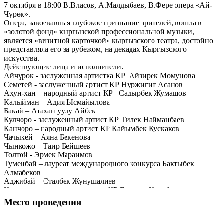
7 октября в 18:00 В.Власов, А.Малдыбаев, В.Фере опера «Ай-
Чүрөк».
Опера, завоевавшая глубокое признание зрителей, вошла в
«золотой фонд» кыргызской профессиональной музыки,
является «визитной карточкой» кыргызского театра, достойно
представляла его за рубежом, на декадах Кыргызского
искусства.
Действующие лица и исполнители:
Айчүрөк - заслуженная артистка КР Айзирек Момунова
Семетей - заслуженный артист КР Нуржигит Асанов
Ахун-хан – народный артист КР Садырбек Жумашов
Калыйман – Адия Ысмайылова
Бакай – Атахан уулу Айбек
Кулчоро - заслуженный артист КР Тилек Найманбаев
Канчоро – народный артист КР Кайымбек Кускаков
Чачыкей – Аяна Бекенова
Чынкожо – Таир Бейшеев
Толтой - Эрмек Мараимов
Туменбай – лауреат международного конкурса Бактыбек
Алмабеков
Аджибай – Сталбек Жунушалиев
Келин – заслуженная артистка КР Гульнур Ниязбаева
Жарчы – Мурат Дербишалиев
Место проведения
Дирижер – народный артист КР Жумакадыр Каниметов
Произведение было написано приглашёнными из г. Москвы