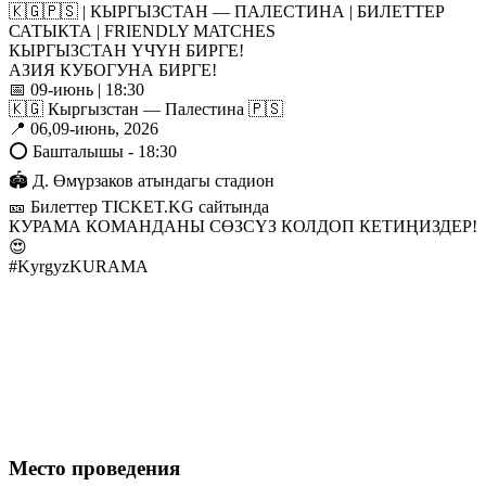
🇰🇬🇵🇸 | КЫРГЫЗСТАН — ПАЛЕСТИНА | БИЛЕТТЕР
САТЫКТА | FRIENDLY MATCHES
КЫРГЫЗСТАН ҮЧҮН БИРГЕ!
АЗИЯ КУБОГУНА БИРГЕ!
📅 09-июнь | 18:30
🇰🇬 Кыргызстан — Палестина 🇵🇸
📍 06,09-июнь, 2026
⭕️ Башталышы - 18:30
🏟️ Д. Өмүрзаков атындагы стадион
🎫 Билеттер TICKET.KG сайтында
КУРАМА КОМАНДАНЫ СӨЗСҮЗ КОЛДОП КЕТИҢИЗДЕР!
😍
#KyrgyzKURAMA
Место проведения