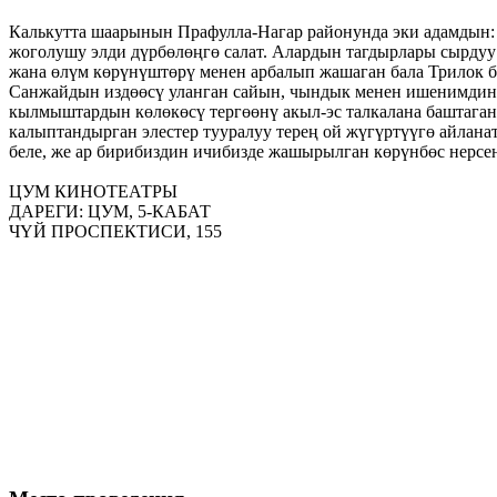
Калькутта шаарынын Прафулла-Нагар районунда эки адамдын:
жоголушу элди дүрбөлөңгө салат. Алардын тагдырлары сырдуу 
жана өлүм көрүнүштөрү менен арбалып жашаган бала Трилок ба
Санжайдын издөөсү уланган сайын, чындык менен ишенимдин 
кылмыштардын көлөкөсү тергөөнү акыл-эс талкалана баштаган
калыптандырган элестер тууралуу терең ой жүгүртүүгө айланат
беле, же ар бирибиздин ичибизде жашырылган көрүнбөс нерсен
ЦУМ КИНОТЕАТРЫ
ДАРЕГИ: ЦУМ, 5-КАБАТ
ЧҮЙ ПРОСПЕКТИСИ,