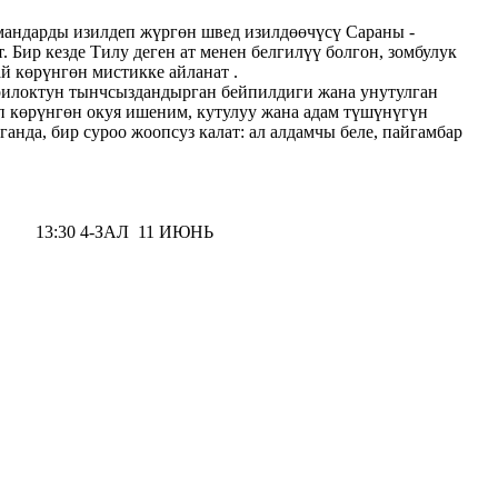
андарды изилдеп жүргөн швед изилдөөчүсү Сараны -
 Бир кезде Тилу деген ат менен белгилүү болгон, зомбулук
й көрүнгөн мистикке айланат .
рилоктун тынчсыздандырган бейпилдиги жана унутулган
п көрүнгөн окуя ишеним, кутулуу жана адам түшүнүгүн
нда, бир суроо жоопсуз калат: ал алдамчы беле, пайгамбар
 11 ИЮНЬ