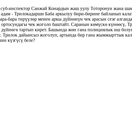
 суб-инспектор Санжай Конардын жаш уулу Тоторонун жана шам
адам - Трилокадарши Баба аркылуу бири-бирине байланып калат.
ра-бара тирүүлөр менен аркы дүйнөнүн чек арасын сезе алганда
ортосундагы чек жоголо баштайт. Саранын көмүскө күнөөсү, Т
 дүйнөгө тартып кирет. Башында жөн гана полициялык иш болу
. Трилок дайынсыз жоголуп, артында бир гана жымжырттык калга
ин күзгүсү беле?
 155 13:30 4-ЗАЛ