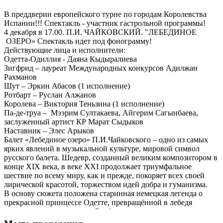
В преддверии европейского турне по городам Королевства
Испании!!! Спектакль - участник гастрольной программы!
4 декабря в 17.00. П.И. ЧАЙКОВСКИЙ. "ЛЕБЕДИНОЕ
ОЗЕРО» Спектакль идет под фонограмму!
Действующие лица и исполнители:
Одетта-Одиллия - Даяна Кыдыралиева
Зигфрид – лауреат Международных конкурсов Адилжан
Рахманов
Шут – Эркин Абасов (1 исполнение)
Ротбарт – Руслан Алжанов
Королева – Виктория Теньзина (1 исполнение)
Па-де-труа – Мээрим Султакаева, Айгерим Сагынбаева,
заслуженный артист КР Марат Сыдыков
Наставник – Элес Арыков
Балет «Лебединое озеро» П.И.Чайковского – одно из самых
ярких явлений в музыкальной культуре, мировой символ
русского балета. Шедевр, созданный великим композитором в
конце XIX века, в веке ХХI продолжает триумфальное
шествие по всему миру, как и прежде, покоряет всех своей
лирической красотой, торжеством идей добра и гуманизма.
В основу сюжета положена старинная немецкая легенда о
прекрасной принцессе Одетте, превращённой в лебедя
проклятьем злого колдуна Ротбарта.