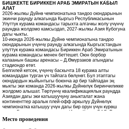
БИШКЕКТЕ БИРИККЕН АРАБ ЭМИРАТЫН КАБЫЛ
АЛАТ
2026-жылкы Дүйнө чемпионатына тандоо оюндарынын
экинчи раунду алкагында Кыргыз Республикасынын
Улуттук курама командасы тарыхта алгачкы жолу үчүнчү
раундка жолдомо камсыздап, 2027-жылкы Азия Кубогуна
дагы чыкты.
10-июнда 2026-жылкы Дүйнө чемпионатына тандоо
оюндарынын үчүнчү раунду алкагында Кыргызстандын
улуттук курама командасы Бириккен Араб Эмиратынын
курама командасы менен беттешет. Оюн борбор
калаанын башкы аренасы – Д.Өмүрзаков атындагы
стадиондо өтөт.
Белгилей кетсек, үчүнчү баскычта 18 курама алты
командадан турган үч тайпага бөлүнөт. Бул этаптагы
оюндардын жыйынтыгы боюнча ар бир тайпадан эң
мыкты эки команда 2026-жылкы Дүйнөлүк биринчиликке
жолдомо алышат. Төртүнчү квалификациялык раундда
Азиядан дагы эки катышуучуну аныкталат жана
континенттер аралык плей-офф аркылуу Дүйнөлүк
чемпионатка катышуу үчүн дагы бир орун үчүн күрөш
жүрөт.
Биздин курама команда Иран, Катар, БАЭ, Түндүк
Корея жана Өзбекстандын курама командалары менен
Место проведения
биргеликте «А» тайпасында орун алган.