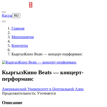
Кассы
RU
Главная
Мероприятия
Концерты
КыргызКино Beats — концерт-перформанс
КыргызКино Beats — концерт-
перформанс
Американский Университет в Центральной Азии
Продолжительность: Уточняется
Описание