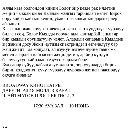
Аялы каза болгондон кийин Болот бир кезде рак илдетин
жеңип чыккан кызы Кыялды жалгыз тарбиялап келет. Бирок
оору кайра кайтып келип, убакыт аз калганын дарыгерлер
айтышат.
Кызынын жашыруун тилектери жазылган күндөлүк тууралуу
билген соң, Болот Кыялды ооруканада калтырбай, анын ар
бир кыялын орундатууну чечет. Алардын сапарына Кыялдын
эң жакын досу Жоки -аутизм спектриндеги өзгөчөлүгү бар
жаш жигит - да кошулат, ал өзүнүн өзгөчө дүйнө таанымы
менен алардын кайгысын жеңилдетип, ар бир күндүн
баалуулугун кайрадан сезүүгө жардам берет.
Бул сапар сүйүү, кабыл алуу жана эң оор учурларда бири-
бирин колдоонун күчү тууралуу жүрөккө жеткен таасирдүү
окуяга айланат.
BROADWAY КИНОТЕАТРЫ
ДАРЕГИ: АЗИЯ МОЛЛ, 3-КАБАТ
Ч. АЙТМАТОВ ПРОСПЕКТИСИ, 3
17:30 AVA ЗАЛ 10 ИЮНЬ