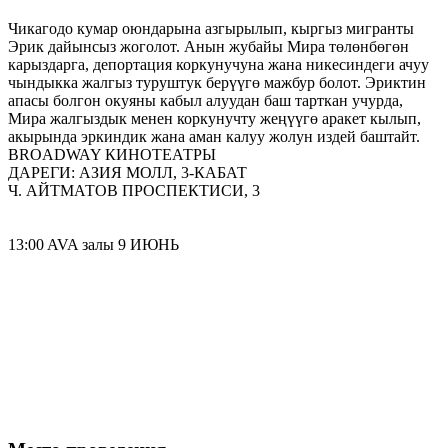
Чикагодо кумар оюндарына азгырылып, кыргыз мигранты
Эрик дайынсыз жоголот. Анын жубайы Мира төлөнбөгөн
карыздарга, депортация коркунучуна жана никесиндеги ачуу
чындыкка жалгыз туруштук берүүгө мажбур болот. Эриктин
апасы болгон окуяны кабыл алуудан баш тарткан учурда,
Мира жалгыздык менен коркунучту жеңүүгө аракет кылып,
акырында эркиндик жана аман калуу жолун издей баштайт.
BROADWAY КИНОТЕАТРЫ
ДАРЕГИ: АЗИЯ МОЛЛ, 3-КАБАТ
Ч. АЙТМАТОВ ПРОСПЕКТИСИ, 3
13:00 AVA залы 9 ИЮНЬ