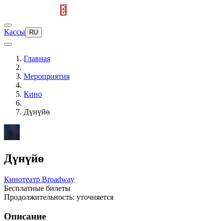
Кассы
RU
Главная
Мероприятия
Кино
Дүнүйө
Дүнүйө
Кинотеатр Broadway
Бесплатные билеты
Продолжительность: уточняется
Описание