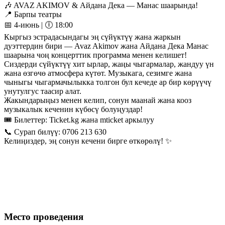
🎶 AVAZ AKIMOV & Айдана Дека — Манас шаарында!
📍 Барпы театры
📅 4-июнь | 🕕 18:00
Кыргыз эстрадасындагы эң сүйүктүү жана жаркын
дуэттердин бири — Avaz Akimov жана Айдана Дека Манас
шаарына чоң концерттик программа менен келишет!
Сиздерди сүйүктүү хит ырлар, жаңы чыгармалар, жандуу үн
жана өзгөчө атмосфера күтөт. Музыкага, сезимге жана
чыныгы чыгармачылыкка толгон бул кечеде ар бир көрүүчү
унутулгус таасир алат.
Жакындарыңыз менен келип, сонун маанай жана кооз
музыкалык кеченин күбөсү болуңуздар!
🎟 Билеттер: Ticket.kg жана mticket аркылуу
📞 Сурап билүү: 0706 213 630
Келиңиздер, эң сонун кечени бирге өткөрөлү! ✨
Место проведения