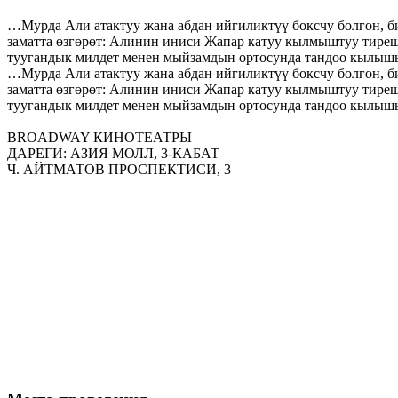
…Мурда Али атактуу жана абдан ийгиликтүү боксчу болгон, би
заматта өзгөрөт: Алинин иниси Жапар катуу кылмыштуу тиреш
туугандык милдет менен мыйзамдын ортосунда тандоо кылышы
…Мурда Али атактуу жана абдан ийгиликтүү боксчу болгон, би
заматта өзгөрөт: Алинин иниси Жапар катуу кылмыштуу тиреш
туугандык милдет менен мыйзамдын ортосунда тандоо кылышы
BROADWAY КИНОТЕАТРЫ
ДАРЕГИ: АЗИЯ МОЛЛ, 3-КАБАТ
Ч. АЙТМАТОВ ПРОСПЕКТ