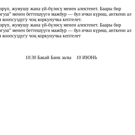
өрүп, жумушу жана үй-бүлөсү менен алектенет. Баары бир
огуш” менен беттешүүгө мажбур — бул ички күрөш, анткени ал
коопсуздугу чоң коркунучка кептелет.
өрүп, жумушу жана үй-бүлөсү менен алектенет. Баары бир
огуш” менен беттешүүгө мажбур — бул ички күрөш, анткени ал
коопсуздугу чоң коркунучка кептелет
анк залы 10 ИЮНЬ