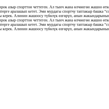
рок азыр спорттон четтеген. Ал тынч жана өлчөнгөн жашоо өтк
терге аралашып кетет. Эми мурдагы спортчу таптакыр башка “с
 керек. Алинин жашоосу түбөлүк өзгөрүп, анын жакындарынын 
рок азыр спорттон четтеген. Ал тынч жана өлчөнгөн жашоо өтк
терге аралашып кетет. Эми мурдагы спортчу таптакыр башка “с
 керек. Алинин жашоосу түбөлүк өзгөрүп, анын жакындарынын 
ИСИ, 3 10:30 Бакай Б