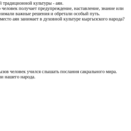
 традиционной культуры - аян.
ю человек получает предупреждение, наставление, знание или
инимали важные решения и обретали особый путь.
место аян занимает в духовной культуре кыргызского народа?
гызов человек учился слышать послания сакрального мира.
ии нашего народа.