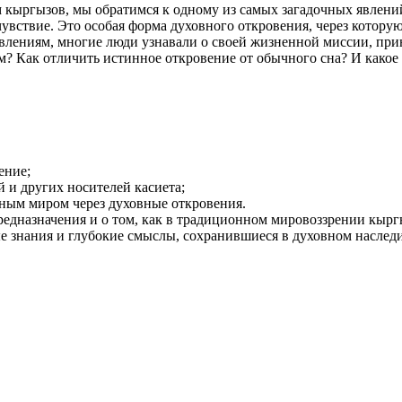
 кыргызов, мы обратимся к одному из самых загадочных явлений
чувствие. Это особая форма духовного откровения, через котору
авлениям, многие люди узнавали о своей жизненной миссии, пр
? Как отличить истинное откровение от обычного сна? И какое 
ение;
й и других носителей касиета;
льным миром через духовные откровения.
 предназначения и о том, как в традиционном мировоззрении кыр
е знания и глубокие смыслы, сохранившиеся в духовном наслед