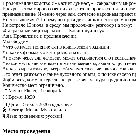
Продолжая знакомство с «Касиет дүйнөсү» - сакральным миром
В кыргызском мировоззрении аян - это не просто сон или пред
предназначение. Именно через аян, согласно народным предст
Но что такое аян? Почему он приходит лишь к некоторым людям
На встрече 15 июля, в среду, мы продолжим разговор на тему:
«Сакральный мир кыргызов — Касиет дүйнөсү»
Аян. Проявление и предназначение
Мы обсудим:
* что означает понятие аян в кыргызской традиции;
* в каких формах может проявляться аян;
* почему через аян человеку может открываться его предназнач
* какое место аян занимает в жизни манасчы, акынов, целителе
* и как кыргызская культура объясняет связь человека с сакра
Это будет разговор о тайне духовного опыта, о поиске своего
Ждём всех, кому интересны кыргызская культура, традиционны
Количество мест ограничено.
📍 Место: Flutter, Technopark
🕡 Время: 18:30
📅 Дата: 15 июля 2026 года, среда
🎤 Лектор: Мелис Мураталиев
🎙️ Язык проведения: русский
🎫 Стоимость: 300 сом
Билеты на @ticket.kg
Место проведения