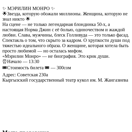
✨ МЭРИЛИН МОНРО ✨
🌟Звезда, которую обожали миллионы. Женщина, которую не
знал никто 🌟
На сцене — не только легендарная блондинка 50-х, а
настоящая Норма Джин с её болью, одиночеством и жаждой
любви. Слава, мужчины, блеск Голливуда — это только фасад.
Спектакль о том, что скрыто за кадром. О хрупкости души под
тяжестью идеального образа. О женщине, которая хотела быть
просто любимой — но осталась мифом.
«Мэрилин Монро» — не биография. Это крик души.
⏰Начало — 13:30
🎟️Стоимость билета 🎟️ — 300сом
Адрес: Советская 230а
Кыргызский государственный театр кукол им. М. Жангазиева