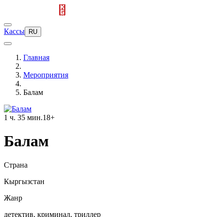
Кассы
RU
Главная
Мероприятия
Балам
1 ч. 35 мин.
18+
Балам
Страна
Кыргызстан
Жанр
детектив, криминал, триллер