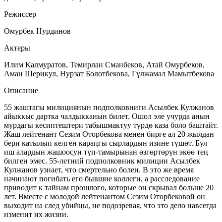
Режиссер
Омурбек Нурдинов
Актеры
Илим Калмуратов, Темирлан Сманбеков, Атай Омурбеков,
Аман Шерикул, Нурзат Болотбекова, Гүлжамал Мамытбекова
Описание
55 жаштагы милициянын подполковниги Асылбек Кулжанов
айыккыс дартка чалдыкканын билет. Ошол эле учурда анын
мурдагы кесиптештери табышмактуу түрдө каза боло баштайт.
Жаш лейтенант Сезим Оторбекова менен бирге ал 20 жылдан
бери катылып келген караңгы сырлардын изине түшөт. Бул
иш алардын жашоосун түп-тамырынан өзгөртөрүн экөө тең
билген эмес. 55-летний подполковник милиции Асылбек
Кулжанов узнает, что смертельно болен. В это же время
начинают погибать его бывшие коллеги, а расследование
приводит к тайнам прошлого, которые он скрывал больше 20
лет. Вместе с молодой лейтенантом Сезим Оторбековой он
выходит на след убийцы, не подозревая, что это дело навсегда
изменит их жизни.